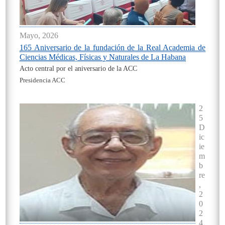
Mayo, 2026
165 Aniversario de la fundación de la Real Academia de
Ciencias Médicas, Físicas y Naturales de La Habana
Acto central por el aniversario de la ACC
Presidencia ACC
On
2
5
D
ic
ie
m
b
re
,
2
0
2
4