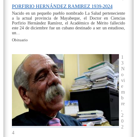
PORFIRIO HERNÁNDEZ RAMIREZ 1939-2024
Nacido en un pequeño pueblo nombrado La Salud perteneciente
a la actual provincia de Mayabeque, el Doctor en Ciencias
Porfirio Hernández Ramírez, el Académico de Mérito fallecido
este 24 de diciembre fue un cubano destinado a ser un estudioso,
un...
Obituario
On
1
3
N
o
vi
e
m
b
re
,
2
0
2
4