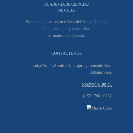
ACADEMIA DE CIENCIAS
DE CUBA
Somos una institución oficial del Estado Cubano
independiente y consultiva
en materia de Ciencia.
CONTÁCTENOS
Cuba No. 460, entre Amargura y Teniente Rey.
Habana Vieja
acc@ceniai.inf.cu
(+53) 7861 0261