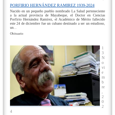
PORFIRIO HERNÁNDEZ RAMIREZ 1939-2024
Nacido en un pequeño pueblo nombrado La Salud perteneciente
a la actual provincia de Mayabeque, el Doctor en Ciencias
Porfirio Hernández Ramírez, el Académico de Mérito fallecido
este 24 de diciembre fue un cubano destinado a ser un estudioso,
un...
Obituario
On
1
3
N
o
vi
e
m
b
re
,
2
0
2
4