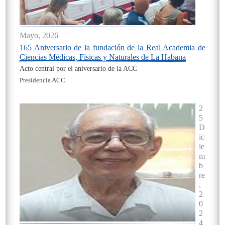
Mayo, 2026
165 Aniversario de la fundación de la Real Academia de
Ciencias Médicas, Físicas y Naturales de La Habana
Acto central por el aniversario de la ACC
Presidencia ACC
On
2
5
D
ic
ie
m
b
re
,
2
0
2
4