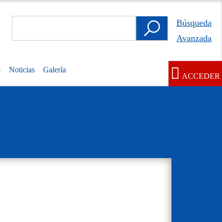
Search
Búsqueda
Búsqueda
Avanzada
Avanzada
o
Noticias
Galería
ACCEDER
User
account
menu