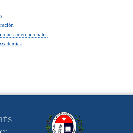
es
ración
ciones internacionales
Academias
RÉS
CC”