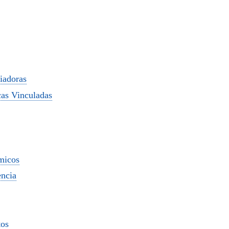
iadoras
cas Vinculadas
micos
encia
tos