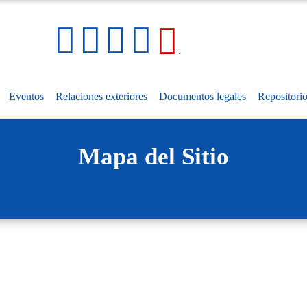
Pasar
al
Social Media Links
Mapa
contenido
.
del
principal
sitio
Eventos
Relaciones exteriores
Documentos legales
Repositori
Mapa del Sitio