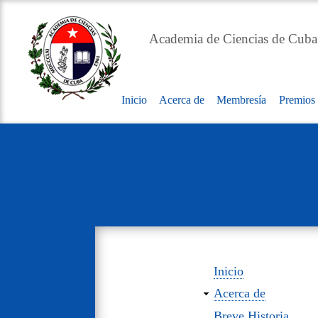
Academia de Ciencias de Cuba
Inicio
Acerca de
Membresía
Premios
Main
navigation
Inicio
site
Acerca de
map
Breve Historia