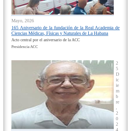
Mayo, 2026
165 Aniversario de la fundación de la Real Academia de
Ciencias Médicas, Físicas y Naturales de La Habana
Acto central por el aniversario de la ACC
Presidencia ACC
On
2
5
D
ic
ie
m
b
re
,
2
0
2
4