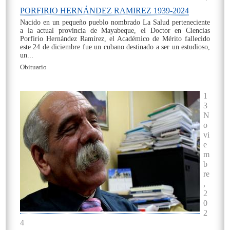
PORFIRIO HERNÁNDEZ RAMIREZ 1939-2024
Nacido en un pequeño pueblo nombrado La Salud perteneciente
a la actual provincia de Mayabeque, el Doctor en Ciencias
Porfirio Hernández Ramírez, el Académico de Mérito fallecido
este 24 de diciembre fue un cubano destinado a ser un estudioso,
un...
Obituario
On
1
3
N
o
vi
e
m
b
re
,
2
0
2
4