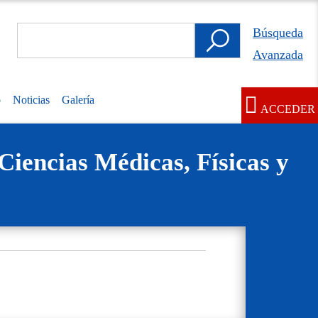
Search
Búsqueda
Búsqueda
Avanzada
Avanzada
o
Noticias
Galería
ACCEDER
User
account
Ciencias Médicas, Físicas y
menu