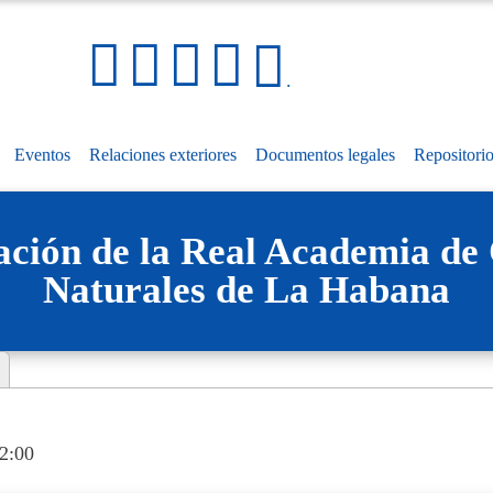
Pasar
al
Social Media Links
Mapa
contenido
.
del
principal
sitio
Eventos
Relaciones exteriores
Documentos legales
Repositori
ación de la Real Academia de 
Naturales de La Habana
2:00