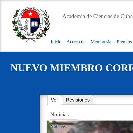
Academia de Ciencias de Cuba
Inicio
Acerca de
Membresía
Premios
Main
navigation
NUEVO MIEMBRO CORRE
Ver
(solapa activa)
Revisiones
Primary
Noticias
tabs
Noticias