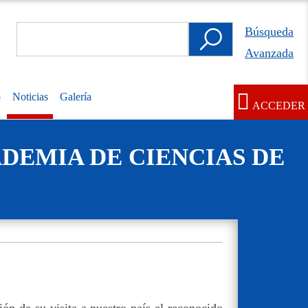
Search
Búsqueda
Búsqueda
Avanzada
Avanzada
o
Noticias
Galería
ACCEDER
User
account
DEMIA DE CIENCIAS DE
menu
ón de su visita a nuestro país el reconocido