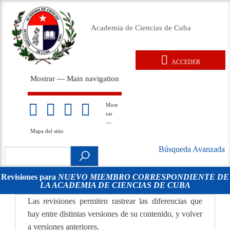
Pasar
al
Academia de Ciencias de Cuba
contenido
principal
ACCEDER
User
Mostrar — Main navigation
account
Main
menu
navigation
Inicio
Acerca de
Membresía
Premios
Eventos
Relaciones exteriores
Documentos legales
Repositorio
Noticias
Galería
Most
Mapa
rar
del
—
sitio
Mapa del sitio
Búsqueda Avanzada
Search
Búsqueda
.
Avanzada
Revisiones para
NUEVO MIEMBRO CORRESPONDIENTE DE
LA ACADEMIA DE CIENCIAS DE CUBA
movil
Las revisiones permiten rastrear las diferencias que
hay entre distintas versiones de su contenido, y volver
a versiones anteriores.