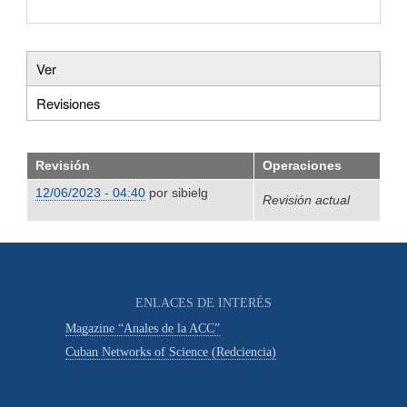
Ver
Primary
Revisiones
(solapa
tabs
activa)
Revisión
Operaciones
12/06/2023 - 04:40
por
sibielg
Revisión actual
ENLACES DE INTERÉS
Magazine “Anales de la ACC”
Cuban Networks of Science (Redciencia)