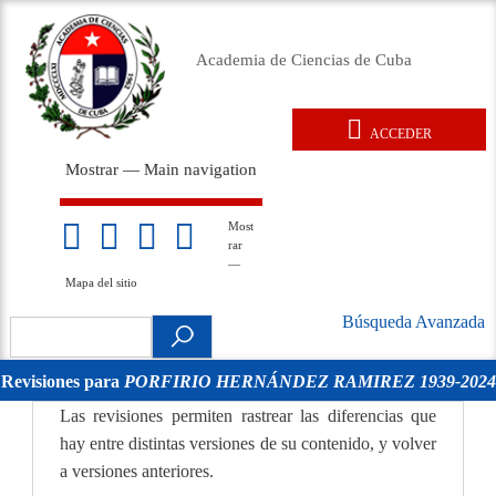
Pasar
al
Academia de Ciencias de Cuba
contenido
principal
ACCEDER
User
Mostrar — Main navigation
account
Main
menu
navigation
Inicio
Acerca de
Membresía
Premios
Eventos
Relaciones exteriores
Documentos legales
Repositorio
Noticias
Galería
Most
Mapa
rar
del
—
sitio
Mapa del sitio
Búsqueda Avanzada
Search
Búsqueda
.
Avanzada
Revisiones para
PORFIRIO HERNÁNDEZ RAMIREZ 1939-2024
movil
Las revisiones permiten rastrear las diferencias que
hay entre distintas versiones de su contenido, y volver
a versiones anteriores.