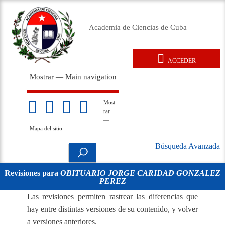
Pasar
al
Academia de Ciencias de Cuba
contenido
principal
ACCEDER
User
Mostrar — Main navigation
account
Main
menu
navigation
Inicio
Acerca de
Membresía
Premios
Eventos
Relaciones exteriores
Documentos legales
Repositorio
Noticias
Galería
Most
Mapa
rar
del
—
sitio
Mapa del sitio
Búsqueda Avanzada
Search
Búsqueda
.
Avanzada
Revisiones para
OBITUARIO JORGE CARIDAD GONZALEZ
PEREZ
movil
Las revisiones permiten rastrear las diferencias que
hay entre distintas versiones de su contenido, y volver
a versiones anteriores.