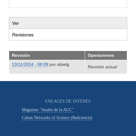
Ver
Primary
Revisiones
(solapa
tabs
activa)
Revisión
Operaciones
13/11/2024 - 08:09
por
sibielg
Revisión actual
ENLACES DE INTERÉS
Magazine “Anales de la ACC”
Cuban Networks of Science (Redciencia)