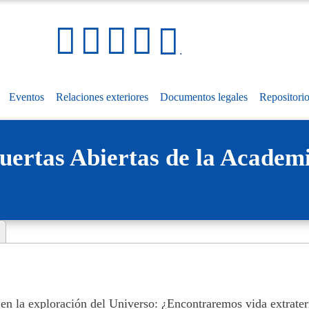
Pasar
al
Social Media Links
Mapa
contenido
.
del
principal
sitio
Eventos
Relaciones exteriores
Documentos legales
Repositori
uertas Abiertas de la Academ
en la exploración del Universo: ¿Encontraremos vida extrater