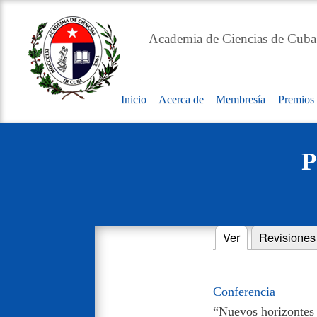
Academia de Ciencias de Cuba
Inicio
Acerca de
Membresía
Premios
Main
navigation
P
Ver
(solapa activa)
Revisiones
Primary
tabs
Conferencia
“Nuevos horizontes 