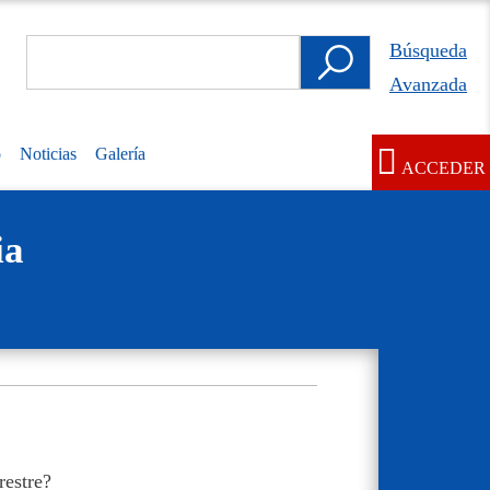
Search
Búsqueda
Búsqueda
Avanzada
Avanzada
o
Noticias
Galería
ACCEDER
User
account
ia
menu
restre?