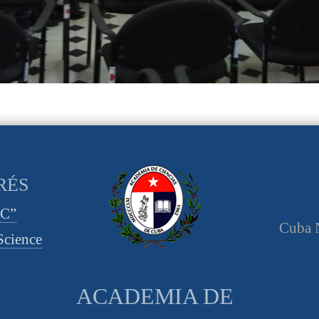
RÉS
CC”
Cuba N
cience
ACADEMIA DE