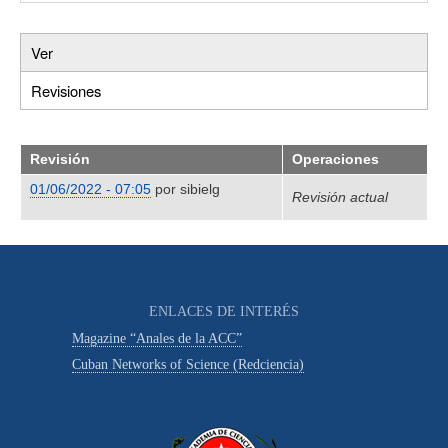
Ver
Primary
Revisiones
(solapa
tabs
activa)
Revisión
Operaciones
01/06/2022 - 07:05
por
sibielg
Revisión actual
ENLACES DE INTERÉS
Magazine “Anales de la ACC”
Cuban Networks of Science (Redciencia)