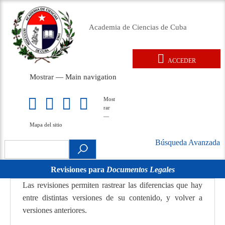
Pasar
al
Academia de Ciencias de Cuba
contenido
principal
ACCEDER
User
Mostrar — Main navigation
account
Main
menu
navigation
Inicio
Acerca de
Membresía
Premios
Eventos
Relaciones exteriores
Documentos legales
Repositorio
Noticias
Galería
Most
Mapa
rar
del
—
sitio
Mapa del sitio
Búsqueda Avanzada
Search
Búsqueda
.
Avanzada
Revisiones para
Documentos Legales
movil
Las revisiones permiten rastrear las diferencias que hay
entre distintas versiones de su contenido, y volver a
versiones anteriores.