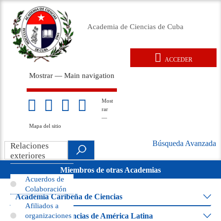
Pasar
al
Academia de Ciencias de Cuba
contenido
principal
ACCEDER
User
Mostrar — Main navigation
account
Main
menu
navigation
Inicio
Acerca de
Membresía
Premios
Eventos
Relaciones exteriores
Documentos legales
Repositorio
Noticias
Galería
Most
Mapa
rar
del
—
sitio
Mapa del sitio
Búsqueda Avanzada
Search
Relaciones
Búsqueda
.
exteriores
Avanzada
Miembros de otras Academias
movil
Acuerdos de
Colaboración
Academia Caribeña de Ciencias
Afiliados a
Academia de Ciencias de América Latina
organizaciones