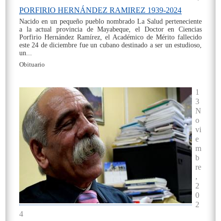
PORFIRIO HERNÁNDEZ RAMIREZ 1939-2024
Nacido en un pequeño pueblo nombrado La Salud perteneciente
a la actual provincia de Mayabeque, el Doctor en Ciencias
Porfirio Hernández Ramírez, el Académico de Mérito fallecido
este 24 de diciembre fue un cubano destinado a ser un estudioso,
un...
Obituario
On
1
3
N
o
vi
e
m
b
re
,
2
0
2
4