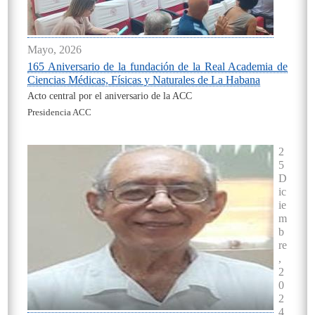
Mayo, 2026
165 Aniversario de la fundación de la Real Academia de
Ciencias Médicas, Físicas y Naturales de La Habana
Acto central por el aniversario de la ACC
Presidencia ACC
On
2
5
D
ic
ie
m
b
re
,
2
0
2
4