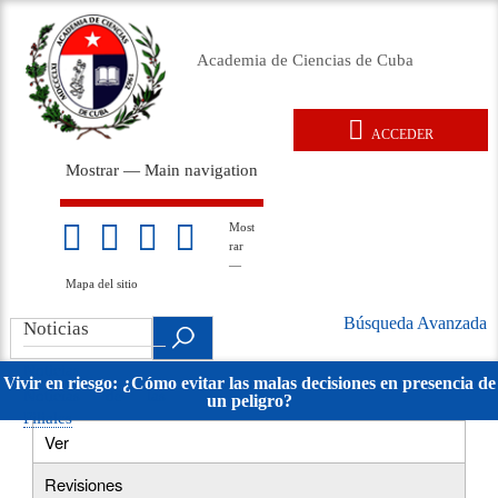
Pasar
al
Academia de Ciencias de Cuba
contenido
principal
ACCEDER
User
Mostrar — Main navigation
account
Main
menu
navigation
Inicio
Acerca de
Membresía
Premios
Eventos
Relaciones exteriores
Documentos legales
Repositorio
Noticias
Galería
Most
Mapa
rar
del
—
sitio
Mapa del sitio
Búsqueda Avanzada
Search
Noticias
Búsqueda
.
Avanzada
Noticias
Vivir en riesgo: ¿Cómo evitar las malas decisiones en presencia de
Noticias de las
un peligro?
movil
Filiales
Ver
(solapa
Primary
activa)
Revisiones