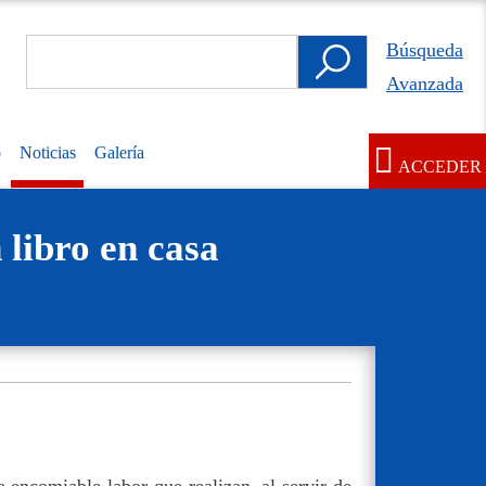
Search
Búsqueda
Búsqueda
Avanzada
Avanzada
o
Noticias
Galería
ACCEDER
User
account
 libro en casa
menu
 encomiable labor que realizan, al servir de