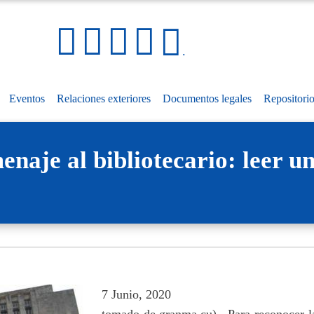
Pasar
al
Social Media Links
Mapa
contenido
.
del
principal
sitio
Eventos
Relaciones exteriores
Documentos legales
Repositori
naje al bibliotecario: leer un
7 Junio, 2020
tomado de granma.cu).. Para reconocer la