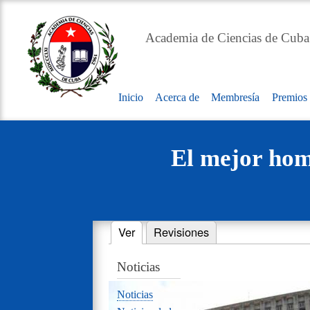
Academia de Ciencias de Cuba
Inicio
Acerca de
Membresía
Premios
Main
navigation
El mejor home
Ver
(solapa activa)
Revisiones
Primary
Noticias
tabs
Noticias