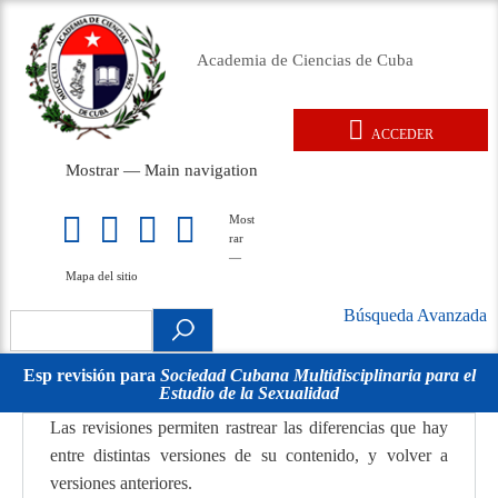
Pasar
al
Academia de Ciencias de Cuba
contenido
principal
ACCEDER
User
Mostrar — Main navigation
account
Main
menu
navigation
Inicio
Acerca de
Membresía
Premios
Eventos
Relaciones exteriores
Documentos legales
Repositorio
Noticias
Galería
Most
Mapa
rar
del
—
sitio
Mapa del sitio
Búsqueda Avanzada
Search
Búsqueda
.
Avanzada
Esp revisión para
Sociedad Cubana Multidisciplinaria para el
Estudio de la Sexualidad
movil
Las revisiones permiten rastrear las diferencias que hay
entre distintas versiones de su contenido, y volver a
versiones anteriores.