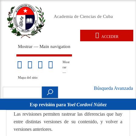
Pasar
al
Academia de Ciencias de Cuba
contenido
principal
ACCEDER
User
Mostrar — Main navigation
account
Main
menu
navigation
Inicio
Acerca de
Membresía
Premios
Eventos
Relaciones exteriores
Documentos legales
Repositorio
Noticias
Galería
Most
Mapa
rar
del
—
sitio
Mapa del sitio
Búsqueda Avanzada
Search
Búsqueda
.
Avanzada
Esp revisión para
Yoel Cordoví Núñez
movil
Las revisiones permiten rastrear las diferencias que hay
entre distintas versiones de su contenido, y volver a
versiones anteriores.