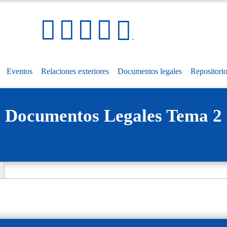
Pasar
al
Social Media Links
Mapa
contenido
.
del
principal
sitio
Eventos
Relaciones exteriores
Documentos legales
Repositori
Documentos Legales Tema 2