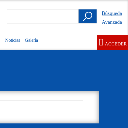
Search
Búsqueda
Búsqueda
Avanzada
Avanzada
o
Noticias
Galería
ACCEDER
User
account
menu