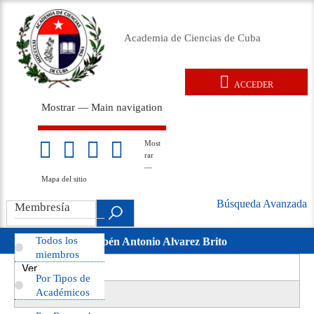
Pasar
al
Academia de Ciencias de Cuba
contenido
principal
ACCEDER
User
Mostrar — Main navigation
account
Main
menu
navigation
Inicio
Acerca de
Membresía
Premios
Eventos
Relaciones exteriores
Documentos legales
Repositorio
Noticias
Galería
Most
Mapa
rar
del
—
sitio
Mapa del sitio
Búsqueda Avanzada
Search
Membresía
Búsqueda
.
Avanzada
Todos los
Rubén Antonio Alvarez Brito
movil
miembros
Ver
(solapa
Primary
Por Tipos de
activa)
Revisiones
Académicos
tabs