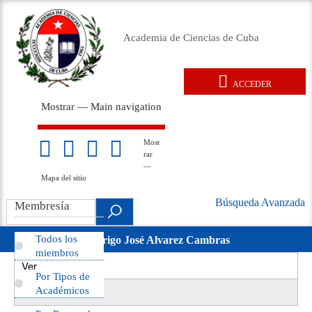
Pasar
al
Academia de Ciencias de Cuba
contenido
principal
ACCEDER
User
Mostrar — Main navigation
account
Main
menu
navigation
Inicio
Acerca de
Membresía
Premios
Eventos
Relaciones exteriores
Documentos legales
Repositorio
Noticias
Galería
Most
Mapa
rar
del
—
sitio
Mapa del sitio
Búsqueda Avanzada
Search
Membresía
Búsqueda
.
Avanzada
Todos los
Rodrigo José Alvarez Cambras
movil
miembros
Ver
(solapa
Primary
Por Tipos de
activa)
Revisiones
Académicos
tabs