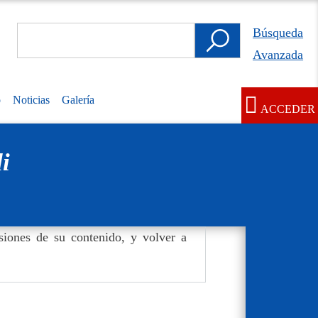
Search
Búsqueda
Búsqueda
Avanzada
Avanzada
o
Noticias
Galería
ACCEDER
User
account
i
menu
rsiones de su contenido, y volver a