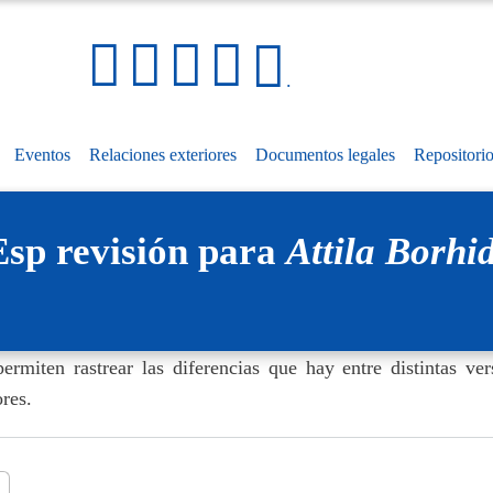
Pasar
al
Social Media Links
Mapa
contenido
.
del
principal
sitio
Eventos
Relaciones exteriores
Documentos legales
Repositori
Esp revisión para
Attila Borhid
permiten rastrear las diferencias que hay entre distintas ve
ores.
(solapa activa)