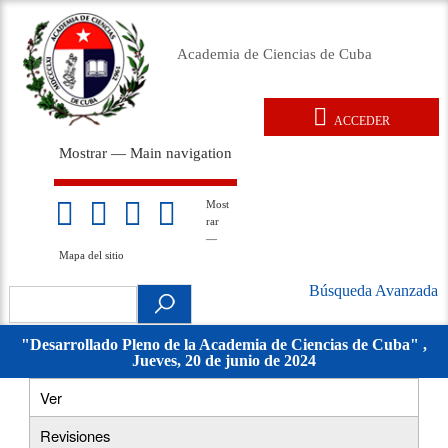
Pasar
al
Academia de Ciencias de Cuba
contenido
principal
ACCEDER
User
Mostrar — Main navigation
account
Main
menu
navigation
Inicio
Acerca de
Membresía
Premios
Eventos
Relaciones exteriores
Documentos legales
Repositorio
Noticias
Galería
Most
Mapa
rar
del
—
sitio
Mapa del sitio
Búsqueda Avanzada
Search
Búsqueda
.
Avanzada
"Desarrollado Pleno de la Academia de Ciencias de Cuba" ,
Jueves, 20 de junio de 2024
movil
Ver
(solapa
Primary
activa)
Revisiones