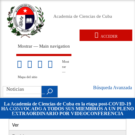
Pasar
al
Academia de Ciencias de Cuba
contenido
principal
ACCEDER
User
Mostrar — Main navigation
account
Main
menu
navigation
Inicio
Acerca de
Membresía
Premios
Eventos
Relaciones exteriores
Documentos legales
Repositorio
Noticias
Galería
Most
Mapa
rar
del
—
sitio
Mapa del sitio
Búsqueda Avanzada
Search
Noticias
Búsqueda
.
Avanzada
Noticias
La Academia de Ciencias de Cuba en la etapa post-COVID-19
Noticias de las
HA CONVOCADO A TODOS SUS MIEMBROS A UN PLENO
movil
EXTRAORDINARIO POR VIDEOCONFERENCIA
Filiales
Ver
(solapa
Primary
activa)