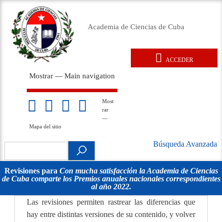
Pasar
al
Academia de Ciencias de Cuba
contenido
principal
ACCEDER
User
Mostrar — Main navigation
account
Main
menu
navigation
Inicio
Acerca de
Membresía
Premios
Eventos
Relaciones exteriores
Documentos legales
Repositorio
Noticias
Galería
Most
Mapa
rar
del
—
sitio
Mapa del sitio
Búsqueda Avanzada
Search
Búsqueda
.
Avanzada
Revisiones para
Con mucha satisfacción la Academia de Ciencias
de Cuba comparte los Premios anuales nacionales correspondientes
movil
al año 2022.
Las revisiones permiten rastrear las diferencias que
hay entre distintas versiones de su contenido, y volver