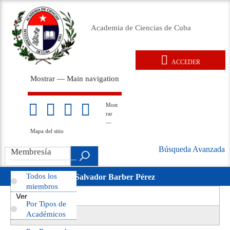
Pasar
al
Academia de Ciencias de Cuba
contenido
principal
ACCEDER
User
Mostrar — Main navigation
account
Main
menu
navigation
Inicio
Acerca de
Membresía
Premios
Eventos
Relaciones exteriores
Documentos legales
Repositorio
Noticias
Galería
Most
Mapa
rar
del
—
sitio
Mapa del sitio
Búsqueda Avanzada
Search
Membresía
Búsqueda
.
Avanzada
Todos los
Salvador Barber Pérez
movil
miembros
Ver
(solapa
Primary
Por Tipos de
activa)
Revisiones
Académicos
tabs