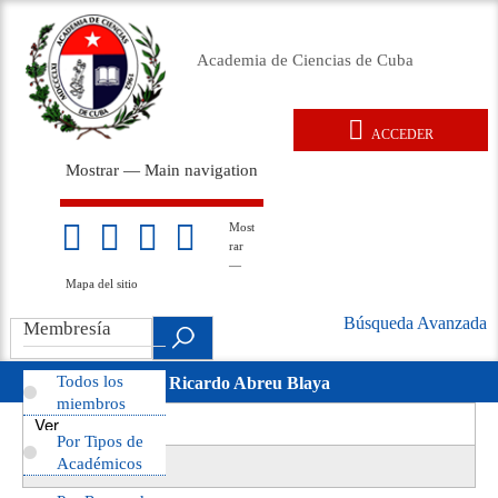
Pasar
al
Academia de Ciencias de Cuba
contenido
principal
ACCEDER
User
Mostrar — Main navigation
account
Main
menu
navigation
Inicio
Acerca de
Membresía
Premios
Eventos
Relaciones exteriores
Documentos legales
Repositorio
Noticias
Galería
Most
Mapa
rar
del
—
sitio
Mapa del sitio
Búsqueda Avanzada
Search
Membresía
Búsqueda
.
Avanzada
Todos los
Ricardo Abreu Blaya
movil
miembros
Ver
(solapa
Primary
Por Tipos de
activa)
Revisiones
Académicos
tabs