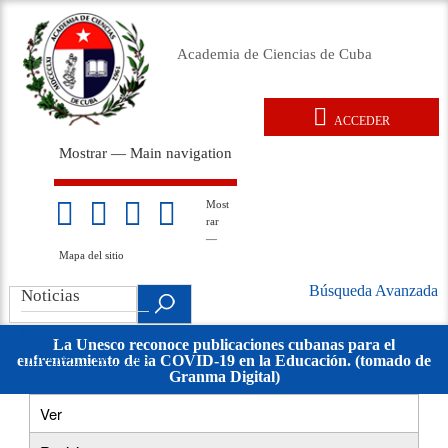
Pasar
al
Academia de Ciencias de Cuba
contenido
principal
ACCEDER
User
Mostrar — Main navigation
account
Main
menu
navigation
Inicio
Acerca de
Membresía
Premios
Eventos
Relaciones exteriores
Documentos legales
Repositorio
Noticias
Galería
Most
Mapa
rar
del
—
sitio
Mapa del sitio
Búsqueda Avanzada
Search
Noticias
Búsqueda
.
Avanzada
Noticias
La Unesco reconoce publicaciones cubanas para el
Noticias de las
enfrentamiento de la COVID-19 en la Educación. (tomado de
movil
Granma Digital)
Filiales
Ver
(solapa
Primary
activa)