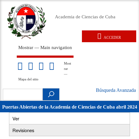
Pasar
al
Academia de Ciencias de Cuba
contenido
principal
ACCEDER
User
Mostrar — Main navigation
account
Main
menu
navigation
Inicio
Acerca de
Membresía
Premios
Eventos
Relaciones exteriores
Documentos legales
Repositorio
Noticias
Galería
Most
Mapa
rar
del
—
sitio
Mapa del sitio
Búsqueda Avanzada
Search
Búsqueda
.
Avanzada
Puertas Abiertas de la Academia de Ciencias de Cuba abril 2024
movil
Ver
(solapa
Primary
activa)
Revisiones
tabs