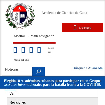
Pasar
al
Academia de Ciencias de Cuba
contenido
principal
ACCEDER
User
Mostrar — Main navigation
account
Main
menu
navigation
Inicio
Acerca de
Membresía
Premios
Eventos
Relaciones exteriores
Documentos legales
Repositorio
Noticias
Galería
Most
Mapa
rar
del
—
sitio
Mapa del sitio
Búsqueda Avanzada
Search
Noticias
Búsqueda
.
Avanzada
Noticias
Elegidos 8 Académicos cubanos para participar en en Grupos
Noticias de las
asesores internacionales para la batalla frente a la COVID19.
movil
Filiales
Ver
(solapa
Primary
activa)
Revisiones