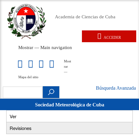
Pasar
al
Academia de Ciencias de Cuba
contenido
principal
ACCEDER
User
Mostrar — Main navigation
account
Main
menu
navigation
Inicio
Acerca de
Membresía
Premios
Eventos
Relaciones exteriores
Documentos legales
Repositorio
Noticias
Galería
Most
Mapa
rar
del
—
sitio
Mapa del sitio
Búsqueda Avanzada
Search
Búsqueda
.
Avanzada
Sociedad Meteorológica de Cuba
movil
Ver
(solapa
Primary
activa)
Revisiones
tabs